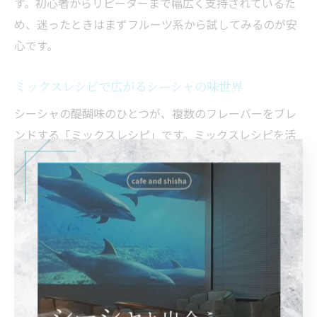
す。初心者からリピーターまで幅広く支持されているた
め、迷ったときはまずフルーツ系から試してみるのが安
心です。
ミックスレシピで広がるシーシャの味世界
シーシャの醍醐味のひとつが、複数のフレーバーをブレ
ンドする「ミックスレシピ」です。ミックスレシピを活
用することで、単体では味わえない奥深い香りや独自の
味わいを楽しめます。特に「ミント＆フルーツ」や「ベ
リー＆バニラ」など、相性の良い組み合わせは多くの店
舗で定番となっています。
ミックスレシピを作る際のポイントは、ベースとなるフ
レーバーを決めてから、アクセントとなる味を少量加え
ることです。初心者は2種類から始め、慣れてきたら3種
類以上にチャレンジすると良いでしょう。例えば「ダブ