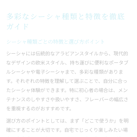
人気シーシャ種類とおすすめの楽しみ方
多彩なシーシャ種類と特徴を徹底
人気フレーバー選びで失敗しないコツ
ガイド
シーシャ人気フレーバーと味ランキング解
説
シーシャ種類ごとの特徴と選び方ポイント
初心者が吸いやすいシーシャ味の探し方
シーシャには伝統的なアラビアンスタイルから、現代的
フルーツ系フレーバーが人気の理由とは
なデザインの欧米スタイル、持ち運びに便利なポータブ
ミックスレシピで広がるシーシャの味世界
ルシーシャや電子シーシャまで、多彩な種類がありま
す。それぞれの特徴を理解して選ぶことで、自分に合っ
おすすめ味組み合わせで満足度アップ
たシーシャ体験ができます。特に初心者の場合は、メン
やさしい吸い心地のシーシャ入門ポイント
テナンスのしやすさや扱いやすさ、フレーバーの幅広さ
シーシャ初心者向けやさしい吸い方のコツ
を重視するのがおすすめです。
吸いやすいシーシャ味と特徴の見極め方
選び方のポイントとしては、まず「どこで使うか」を明
シーシャは肺に入れる？吸い方の注意点
確にすることが大切です。自宅でじっくり楽しみたい場
やさしい吸い心地を実現する器具の違い