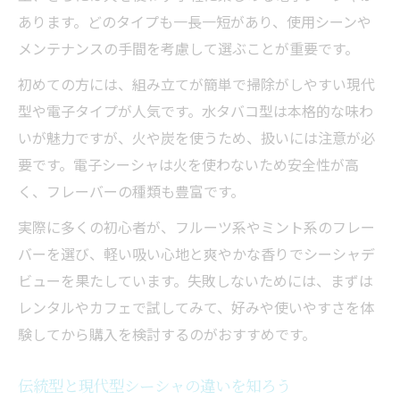
組み合わせ次第で変わるシーシャの魅力
あります。どのタイプも一長一短があり、使用シーンや
フルーツ系ミックスで楽しむシーシャ体験
メンテナンスの手間を考慮して選ぶことが重要です。
シーシャフルーツ系ミックスの魅力とは
初めての方には、組み立てが簡単で掃除がしやすい現代
人気フルーツ味組み合わせの作り方
型や電子タイプが人気です。水タバコ型は本格的な味わ
ミックスレシピで飽きないシーシャ体験
いが魅力ですが、火や炭を使うため、扱いには注意が必
おすすめフルーツ系シーシャ味を紹介
要です。電子シーシャは火を使わないため安全性が高
く、フレーバーの種類も豊富です。
初心者でも簡単フルーツ味の楽しみ方
実際に多くの初心者が、フルーツ系やミント系のフレー
バーを選び、軽い吸い心地と爽やかな香りでシーシャデ
ビューを果たしています。失敗しないためには、まずは
レンタルやカフェで試してみて、好みや使いやすさを体
験してから購入を検討するのがおすすめです。
伝統型と現代型シーシャの違いを知ろう