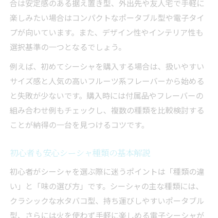
合は安定感のある据え置き型、外出先や友人宅で手軽に
初めての一台に最適なシーシャの選び方
楽しみたい場合はコンパクトなポータブル型や電子タイ
中東伝統と現代デザインの魅力比較
プが向いています。また、デザイン性やインテリア性も
中東伝統シーシャと現代型のデザイン比較
選択基準の一つとなるでしょう。
アラビアンスタイルの魅力と特徴を解説
例えば、初めてシーシャを購入する場合は、扱いやすい
現代シーシャのモダンデザインとは何か
サイズ感と人気の高いフルーツ系フレーバーから始める
デザイン別シーシャ選びのポイントまとめ
と失敗が少ないです。購入時には付属品やフレーバーの
組み合わせ例もチェックし、複数の種類を比較検討する
伝統型と現代型で味わいに違いはある？
ことが納得の一台を見つけるコツです。
シーシャ初心者におすすめの組み合わせ案
初心者向けシーシャおすすめ組み合わせ例
初心者も安心シーシャ種類の基本解説
シーシャ味組み合わせの基本と応用技
初心者がシーシャを選ぶ際に迷うポイントは「種類の違
フルーツ系を軸にした失敗しない組み合わ
い」と「味の選び方」です。シーシャの主な種類には、
せ
クラシックな水タバコ型、持ち運びしやすいポータブル
吸いやすいシーシャ組み合わせを厳選紹介
型、さらには火を使わず手軽に楽しめる電子シーシャが