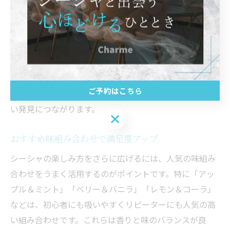
ルアップル＋ミント」「グレープ＋レモン＋ミント」な
ど、バランスを意識することで失敗しにくくなります。
自身でミックスを試す際は、味が濃くなりすぎたり、逆
に薄くなったりするリスクもあるため、少量ずつ調整す
るのがコツです。店舗スタッフにおすすめの組み合わせ
ご予約はこちら
を聞いたり、SNSで話題のレシピを参考にするのも新し
い発見につながります。
ご予約はこちら
おすすめ味組み合わせで満足度アップ
シーシャの楽しみ方をさらに広げるには、人気の味組み
合わせをうまく活用するのがポイントです。特に「アッ
プル＆ミント」「ベリー＆バニラ」「レモン＆コーラ」
などは、初心者にも吸いやすくリピーターにも人気の高
い組み合わせです。これらは香りと味のバランスが良