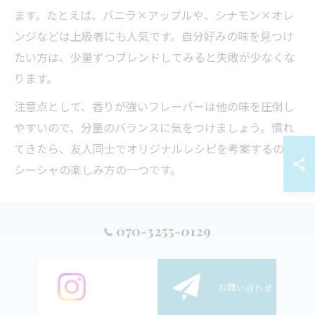
ます。たとえば、バニラ×アップルや、シナモン×オレ
ンジなどは上級者にも人気です。自分好みの味を見つけ
たい方は、少量ずつブレンドしてみると失敗が少なくな
ります。
注意点として、香りが強いフレーバーは他の味を圧倒し
やすいので、分量のバランスに気をつけましょう。慣れ
てきたら、友人同士でオリジナルレシピを考案するのも
シーシャの楽しみ方の一つです。
フルーツ系を軸にした失敗しない組み合わせ
070-3255-0129
「シーシャ おすすめ 組み合わせ フルーツ」や「シーシ
ャ 味 ランキング」でも上位に挙がるのが、フルーツ系フ
レーバーを中心としたミックスです。フルーツ系はクセ
ご予約
お問い合わせ
が少なく、誰でも親しみやすいため、初心者からベテラ