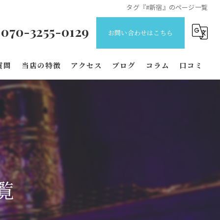
タグ『#新宿』のページ一覧
070-3255-0129
お問い合わせはこちら
質問
当店の特徴
アクセス
ブログ
コラム
口コミ
バー
カフェ
デート
飲み放題
覧
スイーツ