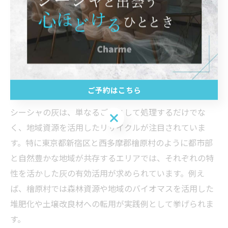
い、安全に処理することから始めてみましょう。
持続可能な地域資源によるシーシ
ャ灰対策
ご予約はこちら
地域資源を活かしたシーシャ灰リサイクル法
シーシャの灰は、単なるごみとして処理するだけでな
ご予約はこちら
く、地域資源を活用したリサイクルが注目されていま
す。特に東京都新宿区と西多摩郡檜原村のように都市部
と自然豊かな地域が共存するエリアでは、それぞれの特
性を活かした灰の有効活用が求められています。例え
ば、檜原村では森林資源や地域のバイオマスを活用した
堆肥化や土壌改良材への転用が実践例として挙げられま
す。