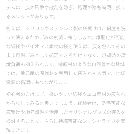
合い方
テムは、灰の飛散や散乱を防ぎ、処理の際も簡便に扱え
檜原村の取り組みに学ぶ自然派灰処理術
るメリットがあります。
東京都新宿区から考えるシーシャのエコ循環
例えば、シリコンやステンレス製の灰受けは、何度も洗
都市と自然をつなぐシーシャ灰の循環モデ
って使えるためごみの削減に寄与します。堆肥化が可能
ル
な紙袋やバイオマス素材の袋を使えば、灰を包んでその
新宿区で実践できるエコなシーシャ灰処理
まま可燃ごみとして処理できるだけでなく、焼却時の環
都市部のごみ減量とシーシャ灰の工夫
境負荷も抑えられます。檜原村のような自然豊かな地域
シーシャ灰の排出抑制と環境負荷低減策
では、地元産の間伐材を利用した灰入れも人気で、地域
資源の循環にもつながります。
新宿区の資源循環に学ぶ灰処理のヒント
初心者の方はまず、扱いやすい紙袋やエコ素材の灰入れ
から試してみると良いでしょう。経験者は、洗浄可能な
灰受けや地元資源を活用したオリジナルグッズの導入を
検討することで、さらに持続可能なシーシャライフを実
現できます。