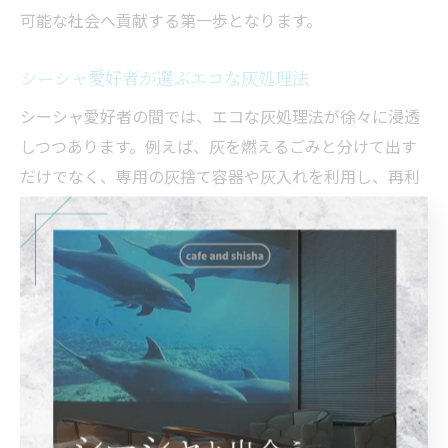
可能な社会へ貢献する第一歩となります。
シーシャ愛好者が選ぶエコな灰処理法
シーシャ愛好者の間では、エコな灰処理法が徐々に浸透
しつつあります。例えば、灰を燃えるごみと分けて出す
だけでなく、専用の灰捨て容器や灰入れを利用し、再利
用や資源循環に取り組む方も増えています。都市部で
は、マンションや店舗の共用スペースでの安全管理も重
視されています。
檜原村のような地域では、灰をコンポストに活用した
り、地域の堆肥施設と連携する方法も選択肢の一つで
す。実際に「灰を土壌改良材として活用している」とい
う利用者の声もあり、地域資源の循環やごみ減量に貢献
しています。初心者の方は、まずは自治体の指示に従