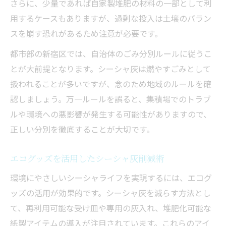
さらに、少量であれば自家製堆肥の材料の一部として利
エコグッズで叶える安心シーシャライフ
用するケースもありますが、過剰な投入は土壌のバラン
自然素材エコグッズでシーシャ灰問題を軽
スを崩す恐れがあるため注意が必要です。
減
都市部の新宿区では、自治体のごみ分別ルールに従うこ
再利用可能なシーシャグッズの選び方
とが大前提となります。シーシャ灰は燃やすごみとして
檜原村産エコ製品とシーシャ灰処理の相性
扱われることが多いですが、念のため地域のルールを確
ごみ削減に役立つシーシャ用エコアイテム
認しましょう。万一ルールを誤ると、集積場でのトラブ
ルや環境への悪影響が発生する可能性がありますので、
エコグッズ導入で広がるシーシャの楽しみ
正しい分別を徹底することが大切です。
方
檜原村の自然と共に歩む灰処理術を紹介
エコグッズを活用したシーシャ灰削減術
檜原村の森と調和するシーシャ灰活用例
環境にやさしいシーシャライフを実現するには、エコグ
持続可能な檜原村流シーシャ灰処理法
ッズの活用が効果的です。シーシャ灰を減らす方法とし
地域産品と連携した灰処理の実例紹介
て、再利用可能な受け皿や専用の灰入れ、堆肥化可能な
エコツーリズムで学ぶシーシャ灰との付き
紙製アイテムの導入が注目されています。これらのアイ