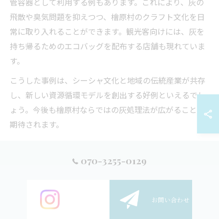
管容器として利用する例もあります。これにより、灰の
飛散や臭気問題を抑えつつ、檜原村のクラフト文化を日
常に取り入れることができます。観光客向けには、灰を
持ち帰るためのエコバッグを配布する店舗も現れていま
す。
こうした事例は、シーシャ文化と地域の伝統産業が共存
し、新しい資源循環モデルを創出する好例といえるでし
ょう。今後も檜原村ならではの灰処理法が広がることが
期待されます。
エコツーリズムで学ぶシーシャ灰との付き合い方
070-3255-0129
檜原村では、エコツーリズムを通じてシーシャ灰の正し
い扱い方を学ぶ機会が増えています。自然体験型のワー
クショップでは、灰の冷まし方や適切な分別方法を実演
ご予約
お問い合わせ
し、参加者に環境保護の大切さを伝えています。特に都