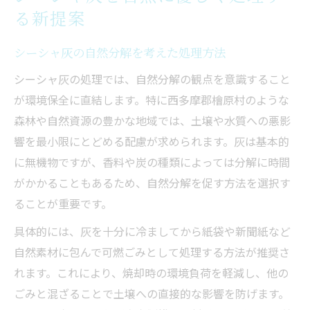
灰処理に悩む方へ環境配慮のシーシャ活用法
る新提案
シーシャ灰の分別が環境に与える影響
エコ製品でシーシャ灰を減らす実践方法
シーシャ灰の自然分解を考えた処理方法
シーシャ灰を減らしてごみ処理を楽にする
シーシャ灰の処理では、自然分解の観点を意識すること
コツ
が環境保全に直結します。特に西多摩郡檜原村のような
環境意識を高めるシーシャ灰の適切な排出
森林や自然資源の豊かな地域では、土壌や水質への悪影
響を最小限にとどめる配慮が求められます。灰は基本的
シーシャ愛好者が選ぶエコな灰処理法
に無機物ですが、香料や炭の種類によっては分解に時間
持続可能な地域資源によるシーシャ灰対策
がかかることもあるため、自然分解を促す方法を選択す
地域資源を活かしたシーシャ灰リサイクル
ることが重要です。
法
具体的には、灰を十分に冷ましてから紙袋や新聞紙など
間伐材グッズとシーシャ灰の新しい関係
自然素材に包んで可燃ごみとして処理する方法が推奨さ
シーシャ灰と林業産品の循環型利用法
れます。これにより、焼却時の環境負荷を軽減し、他の
檜原村産エコ製品で灰処理を実践するには
ごみと混ざることで土壌への直接的な影響を防げます。
地域循環を促すシーシャ灰活用アイデア