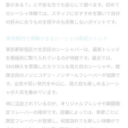
シーシャと電子タバコの違いを分かりやす
害がある？」と不安な方でも安心して選べます。初めて
く解説
のシーシャ体験では、スタッフにおすすめを聞いて自分
シーシャは電子タバコより体に害がある？
の好みに合うものを探すのも失敗しないポイントです。
比較ポイント
東京都内で体験できるシーシャの最新トレンド
シーシャ初心者向け使い方と持ち運びの注
意点
東京都新宿区や文京区のシーシャバーは、最新トレンド
電子タバコ派も知りたいシーシャの魅力と
を積極的に取り入れているのが特徴です。最近では、
特徴
SNS映えを意識したカラフルな見た目のシーシャや、健
康志向のノンニコチン・ノンタールフレーバーが話題で
シーシャの年齢制限や利用ルールを確認し
す。女性や若い世代を中心に、見た目も楽しめるシーシ
よう
ャが人気を集めています。
未成年とシーシャ利用の注意点まとめ
シーシャは未成年でもOK？年齢制限の正し
特に注目されているのが、オリジナルブレンドや期間限
い知識
定フレーバーの提供です。店舗によっては、季節ごとに
限定フレーバーが登場し、何度訪れても新しい体験がで
シーシャ利用時に守るべき法律とマナーを