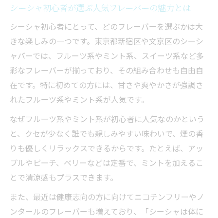
友人と楽しめるシーシャフレーバーの選び
シーシャ初心者が選ぶ人気フレーバーの魅力とは
方ガイド
シーシャ初心者にとって、どのフレーバーを選ぶかは大
健康志向派必見のシーシャ選び方ガイド
きな楽しみの一つです。東京都新宿区や文京区のシーシ
健康志向の方におすすめシーシャの選び方
ャバーでは、フルーツ系やミント系、スイーツ系など多
ポイント
彩なフレーバーが揃っており、その組み合わせも自由自
シーシャのニコチンなしフレーバーとは安
在です。特に初めての方には、甘さや爽やかさが強調さ
全性の違い
れたフルーツ系やミント系が人気です。
ノンタールシーシャで安心して楽しむため
なぜフルーツ系やミント系が初心者に人気なのかという
のコツ
と、クセが少なく誰でも親しみやすい味わいで、煙の香
シーシャは体に害がある？健康面の正しい
りも優しくリラックスできるからです。たとえば、アッ
知識
プルやピーチ、ベリーなどは定番で、ミントを加えるこ
やばいと噂のシーシャの害を正しく理解し
とで清涼感もプラスできます。
よう
また、最近は健康志向の方に向けてニコチンフリーやノ
電子タバコとの違いも分かるシーシャの基本
ンタールのフレーバーも増えており、「シーシャは体に