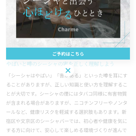
例えば、「シーシャは体に害があるの？」と不安な方
は、まずは短時間・少量で体験し、自分の体調や好みに
合うかを確かめてみるのが良いでしょう。正しい知識を
持つことで、安心してシーシャを楽しむことができま
す。
ご予約はこちら
やばいと噂のシーシャの害を正しく理解しよう
ご予約はこちら
「シーシャはやばい」「害がある」といった噂を耳にす
ることがありますが、正しい知識と使い方を理解するこ
とが大切です。シーシャの煙にはタバコ同様に有害物質
が含まれる場合がありますが、ニコチンフリーやノンタ
ールなど、健康リスクを軽減する選択肢もあります。新
宿区や文京区のシーシャバーでは、初心者や健康を気に
する方に向けて、安心して楽しめる環境づくりが進んで