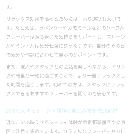
シーシャの香りを楽しむSNS映えのコツを
す。
伝授
リラックス効果を高めるためには、香り選びも大切で
シーシャバーで映えるフレーバーの選び方
す。たとえば、ラベンダーやカモミールなどのハーブ系
ガイド
フレーバーは落ち着いた気持ちをサポートし、フルーツ
シーシャを安全に楽しむための知識とコツ
系やミント系は気分転換にぴったりです。自分のその日
シーシャを安全に楽しむための基本知識を
の気分や体調に合わせて選ぶのがポイントです。
解説
また、友人やスタッフとの会話を楽しみながら、ドリン
シーシャの害ややばいと言われる理由と対
クや軽食と一緒に過ごすことで、より一層リラックスし
策法
た時間を過ごせます。初めての方は、スタッフにリラッ
健康志向派のためのシーシャ選びと楽しみ
クスできるおすすめフレーバーを聞くのも安心です。
方
シーシャ利用の際に気を付けたいポイント
SNS映えするシーシャ体験の楽しみ方を徹底解説
まとめ
近年、SNS映えするシーシャ体験が東京都新宿区や文京
初心者が守るべきシーシャの安全ルールと
区で注目を集めています。カラフルなフレーバーやおし