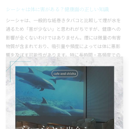
シーシャは体に害がある？健康面の正しい知識
シーシャは、一般的な紙巻きタバコと比較して煙が水を
通るため「害が少ない」と思われがちですが、健康への
影響が全くないわけではありません。煙には微量の有害
物質が含まれており、吸引量や頻度によっては体に悪影
響を及ぼす可能性があります。特に長時間・高頻度での
利用は、のどや気管支への負担が増すため注意が必要で
す。
ただし、近年はニコチンフリーやノンタールなど健康に
配慮したシーシャフレーバーが増えており、従来よりも
リスクを抑えた楽しみ方が可能となっています。東京都
新宿区・文京区のシーシャバーでは、健康志向の方に向
けたフレーバーや初心者向けのアドバイスも充実してい
ます。