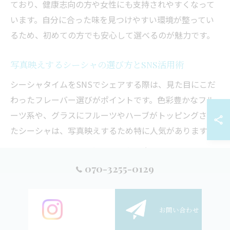
ており、健康志向の方や女性にも支持されやすくなって
います。自分に合った味を見つけやすい環境が整ってい
るため、初めての方でも安心して選べるのが魅力です。
写真映えするシーシャの選び方とSNS活用術
シーシャタイムをSNSでシェアする際は、見た目にこだ
わったフレーバー選びがポイントです。色彩豊かなフル
ーツ系や、グラスにフルーツやハーブがトッピングされ
たシーシャは、写真映えするため特に人気があります。
SNSでは、シーシャの煙の量や色、光るボトルやおしゃ
れな店内の雰囲気も映えポイントとして注目されていま
070-3255-0129
す。撮影時は背景や照明にも気を配ると、より魅力的な
写真が撮れます。失敗例としては、煙が少ない・暗い場
ご予約
お問い合わせ
所での撮影ではSNS映えしにくいことが挙げられます。