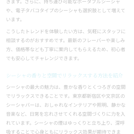
きます。さらに、持ち運び可能なポータブルシーシャ
解説
や、電子タバコタイプのシーシャも選択肢として増えて
未成年がシーシャを利用する場合の注意事
います。
項
こうしたトレンドを体験したい方は、気軽にスタッフに
シーシャの害や健康リスクを未成年にも分
相談するのがおすすめです。最新のフレーバーや楽しみ
かりやすく
方、価格帯なども丁寧に案内してもらえるため、初心者
シーシャとタバコの年齢制限を比較してチ
でも安心してチャレンジできます。
ェック
SNS映えする最新シーシャフレーバー案内
シーシャの香りと空間でリラックスする方法を紹介
SNSで話題のシーシャフレーバー人気ラン
シーシャの最大の魅力は、豊かな香りとくつろぎの空間
キング
でリラックスできることです。東京都新宿区や文京区の
写真映えするシーシャの選び方とSNS活用
シーシャバーは、おしゃれなインテリアや照明、静かな
術
音楽など、日常を忘れさせてくれる空間づくりに力を入
フルーツ系が人気のシーシャフレーバー体
れています。シーシャの煙はゆっくりと立ち上り、深呼
験談
吸することで心身ともにリラックス効果が期待できま