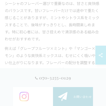
シーシャのフレーバー選びで重要なのは、甘さと爽快感
のバランスです。甘いフレーバーだけでは途中で重たく
感じることがありますが、ミントやシトラス系をミック
スすることで、後味がすっきりとし、長時間楽しめま
す。特に初心者には、甘さ控えめで清涼感のある組み合
わせがおすすめです。
例えば「グレープフルーツ×ミント」や「マンゴー×レ
モン」のような爽快系ミックスは、むせにくく吸いやす
い仕上がりになります。フレーバーの配分を調整するこ
とで、自分に合ったバランスを追求できるのもシーシャ
の醍醐味です。失敗例として、ミントを入れすぎると刺
070-3255-0129
激が強くなりやすいので、少量から加えるのがポイント
です。
ご予約
お問い合わせ
シーシャ初心者におすすめのミックス体験