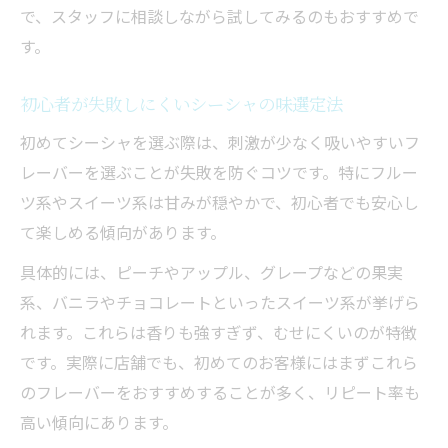
定番シーシャフレーバーの違いを徹底解説
で、スタッフに相談しながら試してみるのもおすすめで
口コミで話題のシーシャ人気フレーバー
す。
迷ったときのシーシャフレーバー選び方
初心者が失敗しにくいシーシャの味選定法
ミックスで広がるシーシャ体験の魅力
初めてシーシャを選ぶ際は、刺激が少なく吸いやすいフ
シーシャで楽しむミックスフレーバー活用
レーバーを選ぶことが失敗を防ぐコツです。特にフルー
法
ツ系やスイーツ系は甘みが穏やかで、初心者でも安心し
人気のミックスシーシャ組み合わせ例紹介
て楽しめる傾向があります。
甘さと爽快感のバランスが光るミックス技
具体的には、ピーチやアップル、グレープなどの果実
シーシャ初心者におすすめのミックス体験
系、バニラやチョコレートといったスイーツ系が挙げら
ミックス調合で広がるシーシャの選択肢
れます。これらは香りも強すぎず、むせにくいのが特徴
長時間でも飽きないフレーバー比較
です。実際に店舗でも、初めてのお客様にはまずこれら
長時間楽しめるシーシャフレーバーの特徴
のフレーバーをおすすめすることが多く、リピート率も
飽きずに吸えるシーシャの選択ポイント
高い傾向にあります。
シーシャの持続性で選ぶおすすめフレーバ