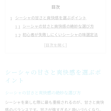
目次
シーシャの甘さと爽快感を選ぶポイント
シーシャの甘さと爽快感の絶妙な選び方
初心者が失敗しにくいシーシャの味選定法
シーシャで人気の甘い系フレーバーの特徴
爽やかなシーシャ体験を叶えるポイント
シーシャの甘さと吸いやすさの関係を解説
初心者に安心なシーシャフレーバー入門
シーシャの甘さと爽快感を選ぶポ
初心者向けシーシャの優しいフレーバー選
イント
び
むせにくいシーシャの選び方と吸い方のコ
シーシャの甘さと爽快感の絶妙な選び方
ツ
シーシャを楽しむ際に最も重視されるのが、甘さと爽快
シーシャ初心者に人気の定番フレーバー紹
感のバランスです。甘さが強すぎると吸いづらくなり、