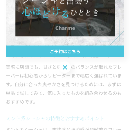
に、柑橘系やミント系は多くの方に支持されており、初
めてのシーシャ体験でも失敗しにくい傾向があります。
爽やかさを選ぶポイントとしては、味の濃さと香りのバ
ランスを見極めることが大切です。例えばレモンやオレ
ンジなどの柑橘系は、甘さ控えめで後味がスッキリして
います。ミントやメンソール系は、煙の重たさを和らげ
ご予約はこちら
てくれるため、リフレッシュしたい時に最適です。
ご予約はこちら
実際に店舗でも、甘さと爽快感のバランスが取れたフレ
ーバーは初心者からリピーターまで幅広く選ばれていま
す。自分に合った爽やかさを見つけるためには、まずは
単品で試してみて、気に入ったものを組み合わせるのも
おすすめです。
ミント系シーシャの特徴とおすすめポイント
ミント系シーシャは、爽快感と清涼感が特徴的なフレー