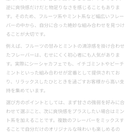
介
逆に爽快感だけだと物足りなさを感じることもありま
初めてでも安心なシーシャのポイント解説
す。そのため、フルーツ系やミント系など幅広いフレー
バーの中から、自分に合った絶妙な組み合わせを見つけ
フルーツ系シーシャの安心感と吸いやすさ
ることが大切です。
爽やかな味を楽しむシーシャの選び方
例えば、フルーツの甘みとミントの清涼感を掛け合わせ
シーシャで味わう爽やかさの選び方のコツ
たフレーバーは、むせにくく初心者にも人気がありま
ミント系シーシャの特徴とおすすめポイン
す。実際にシーシャカフェでも、イチゴミントやピーチ
ト
ミントといった組み合わせが定番として提供されてお
シーシャの爽やか系フレーバー徹底比較
り、リラックスしたひとときを過ごすお客様から高い支
甘さ控えめシーシャで後味スッキリ体験
持を集めています。
リラックスできるシーシャの味選び指南
選び方のポイントとしては、まず甘さの強弱を好みに合
人気のシーシャフレーバー徹底解説
わせて選ぶこと、次に爽快感をプラスしたい場合はミン
シーシャで人気のフレーバーを徹底紹介
ト系を加えることです。複数のフレーバーをミックスす
おすすめシーシャフレーバーの特徴まとめ
ることで自分だけのオリジナルな味わいも楽しめるの