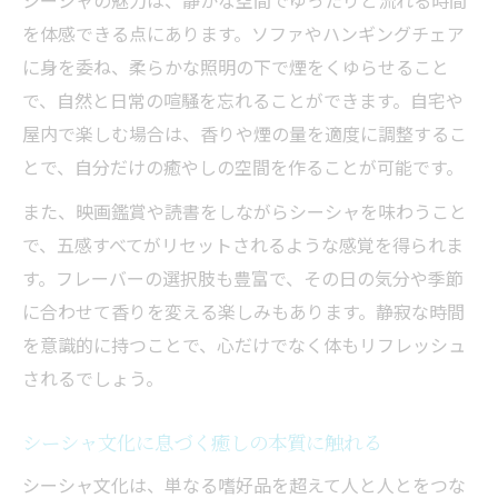
シーシャの魅力は、静かな空間でゆったりと流れる時間
世界に広がるシーシャ文化の特徴とは
を体感できる点にあります。ソファやハンギングチェア
シーシャの祈りが文化交流にもたらす価値
に身を委ね、柔らかな照明の下で煙をくゆらせること
で、自然と日常の喧騒を忘れることができます。自宅や
屋内で楽しむ場合は、香りや煙の量を適度に調整するこ
とで、自分だけの癒やしの空間を作ることが可能です。
また、映画鑑賞や読書をしながらシーシャを味わうこと
で、五感すべてがリセットされるような感覚を得られま
す。フレーバーの選択肢も豊富で、その日の気分や季節
に合わせて香りを変える楽しみもあります。静寂な時間
を意識的に持つことで、心だけでなく体もリフレッシュ
されるでしょう。
シーシャ文化に息づく癒しの本質に触れる
シーシャ文化は、単なる嗜好品を超えて人と人とをつな