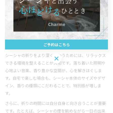
シーシャは屋内でも楽しめますが、換気や炭の扱いには
十分注意が必要です。炭なしタイプや電子シーシャを選
ぶことで、より安全に体験することもできます。癒やし
の時間を安心して過ごせるよう、環境づくりにも配慮し
ましょう。
ご予約はこちら
シーシャの祈りでリラックスを深める方法
シーシャの祈りをより深く味わうためには、リラックス
ご予約はこちら
できる環境を整えることが大切です。落ち着いた照明や
心地よい音楽、香り豊かな空間が、心を解きほぐしま
す。自宅で楽しむ場合も、シーシャ本体のサイズやデザ
イン、香りの種類にこだわることで、特別感が増しま
す。
さらに、祈りの時間には自分自身と向き合うことが重要
です。たとえば、シーシャの煙を眺めながら一日の出来