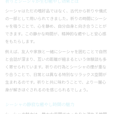
祈りとシーシャが生む癒やし効果とは
おうちシーシャで味わう特別な時間
シーシャはただの嗜好品ではなく、古代から祈りや儀式
シーシャの香りが癒しに与える影響とは
の一部として用いられてきました。祈りの時間にシーシ
自宅でも広がるシーシャ祈りのリラックス術
ャを吸うことで、心を静め、自分自身と向き合うことが
自宅で楽しむシーシャ祈りの基本ポイント
できます。この静かな時間が、精神的な癒やしと安心感
シーシャ本体の選び方と使い方のコツ
をもたらします。
電子シーシャで気軽にリラックス体験を
例えば、友人や家族と一緒にシーシャを囲むことで自然
シーシャ自宅のにおい対策と楽しみ方
と会話が深まり、互いの距離が縮まるという体験談も多
炭なしシーシャの安全な楽しみ方を解説
く寄せられています。祈りの行為とシーシャの煙が重な
シーシャの祈りに秘められた文化背景
り合うことで、日常とは異なる特別なリラックス空間が
シーシャ祈りの起源と語源を知る
生まれるのです。祈りと共に味わうことで、より一層心
身が解きほぐされるのを感じられるでしょう。
シーシャの歴史文化と祈りの関係性
なぜシーシャは癒しと交流に用いられるの
シーシャの静寂な癒やし時間の魅力
か