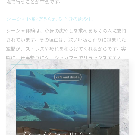
境で行うことが重要です。
シーシャ体験で得られる心身の癒やし
シーシャ体験は、心身の癒やしを求める多くの人に支持
されています。その理由は、深い呼吸と香りに包まれた
空間が、ストレスや疲れを和らげてくれるからです。実
際に、仕事帰りにシーシャカフェでリラックスする人
や、自宅でおうちシーシャを楽しむ方も増えています。
癒やしを最大限に感じるためには、フレーバーの選択が
ポイントです。爽やかなものや甘いもの、様々な種類か
ら自分の気分や体調に合わせて選ぶことで、より満足度
の高い体験が可能となります。たとえば、柑橘系の香り
はリフレッシュ効果が高く、ベリー系は気持ちを落ち着
かせてくれます。