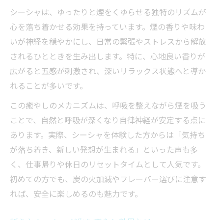
深呼吸で感じるシーシャの心地よさ
シーシャは、ゆったりと煙をくゆらせる独特のリズムが
心を落ち着かせる効果を持っています。煙の香りや味わ
静寂に溶け込むシーシャのリラックス効果
いが神経を穏やかにし、日常の緊張やストレスから解放
心と体に寄り添うシーシャの祈り体験
されるひとときを生み出します。特に、心地良い香りが
シーシャの祈りが心に届く仕組みとは
広がると五感が刺激され、深いリラックス状態へと導か
シーシャ体験で得られる心身の癒やし
れることが多いです。
シーシャの祈りでリラックスを深める方法
この癒やしのメカニズムは、呼吸を整えながら煙を吸う
祈りとシーシャの融合による特別なひとと
ことで、自然と呼吸が深くなり自律神経が安定する点に
き
あります。実際、シーシャを体験した方からは「気持ち
心を整えるシーシャの体験談を紹介
が落ち着き、新しい発想が生まれる」といった声も多
忙しい日々を癒す香り高きシーシャ
く、仕事帰りや休日のリセットタイムとして人気です。
シーシャの香りが日々の疲れを癒やす秘密
初めての方でも、炭の火加減やフレーバー選びに注意す
香り豊かなシーシャで心身リフレッシュ
れば、安全に楽しめるのも魅力です。
シーシャのフレーバー選びで癒しを体感