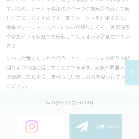
すいため、シーシャ専用のスペースや換気扇の近くで楽
しむ方法もおすすめです。電子シーシャを利用すると、
従来のシーシャに比べてにおいが残りにくく、賃貸住宅
や家族がいる家庭でも安心して使える点が評価されてい
ます。
におい対策をしっかり行うことで、シーシャの祈りの時
間をより快適に過ごすことができます。家族や同居人へ
の配慮も忘れずに、自分らしい楽しみ方を見つけてみて
ください。
070-3255-0129
炭なしシーシャの安全な楽しみ方を解説
炭を使わない“炭なしシーシャ”は、火の取り扱いが不要
なため、より安全にシーシャの祈りを楽しみたい方や初
ご予約
お問い合わせ
心者に適しています。電子シーシャや専用のヒーターを